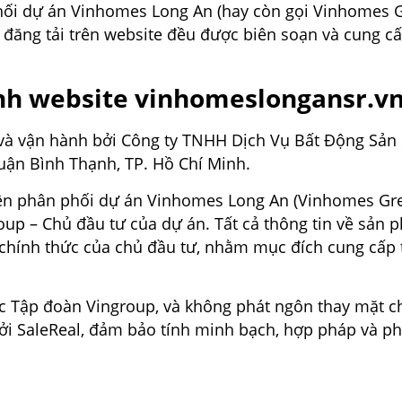
phối dự án Vinhomes Long An (hay còn gọi Vinhomes G
n đăng tải trên website đều được biên soạn và cung c
ành website vinhomeslongansr.v
à vận hành bởi Công ty TNHH Dịch Vụ Bất Động Sản 
uận Bình Thạnh, TP. Hồ Chí Minh.
uyền phân phối dự án Vinhomes Long An (Vinhomes Gree
oup – Chủ đầu tư của dự án. Tất cả thông tin về sản 
 chính thức của chủ đầu tư, nhằm mục đích cung cấp 
 Tập đoàn Vingroup, và không phát ngôn thay mặt ch
ởi SaleReal, đảm bảo tính minh bạch, hợp pháp và ph