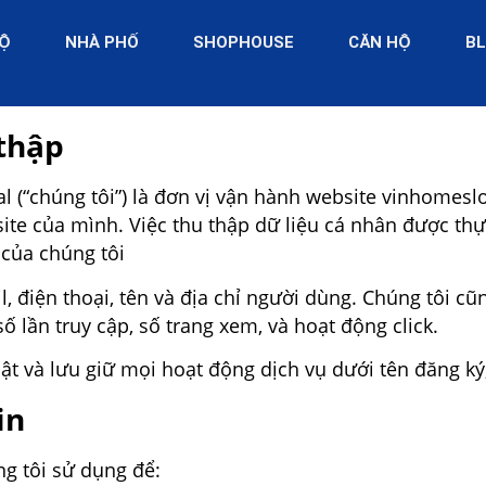
ĐỘ
NHÀ PHỐ
SHOPHOUSE
CĂN HỘ
B
 thập
 (“chúng tôi”) là đơn vị vận hành website vinhomesl
ite của mình. Việc thu thập dữ liệu cá nhân được thự
 của chúng tôi
, điện thoại, tên và địa chỉ người dùng. Chúng tôi cũ
 lần truy cập, số trang xem, và hoạt động click.
t và lưu giữ mọi hoạt động dịch vụ dưới tên đăng ký
in
g tôi sử dụng để: