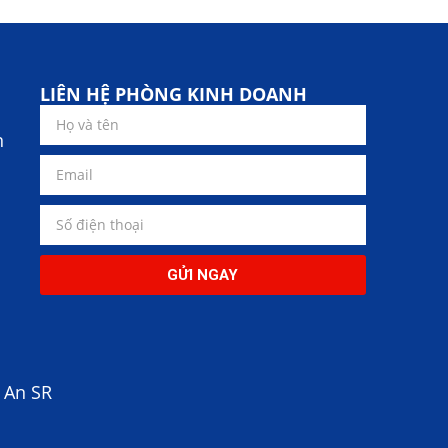
LIÊN HỆ PHÒNG KINH DOANH
n
GỬI NGAY
 An SR