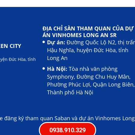
ĐỊA CHỈ SÀN THAM QUAN CỦA DỰ
ÁN VINHOMES LONG AN SR
Dự án:
Đường Quốc Lộ N2, thị trấ
EN CITY
Hậu Nghĩa, huyện Đức Hòa, tỉnh
Long An
uyện Đức Hòa, tỉnh
Hà Nội:
Tòa nhà văn phòng
Symphony, Đường Chu Huy Mân,
Phường Phúc Lợi, Quận Long Biên,
Thành phố Hà Nội
ne đăng ký tham quan Saban và dự án Vinhomes Long
0938.910.329