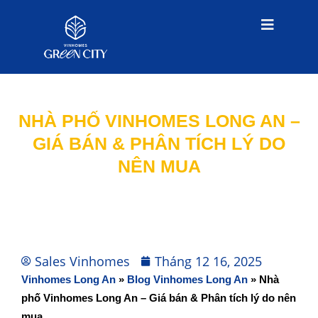
NHÀ PHỐ VINHOMES LONG AN –
GIÁ BÁN & PHÂN TÍCH LÝ DO
NÊN MUA
Sales Vinhomes
Tháng 12 16, 2025
Vinhomes Long An
»
Blog Vinhomes Long An
»
Nhà
phố Vinhomes Long An – Giá bán & Phân tích lý do nên
mua