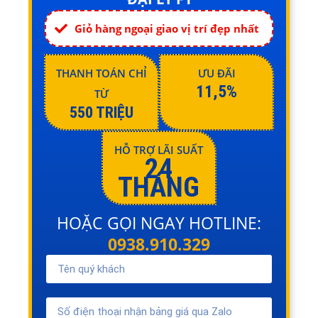
Giỏ hàng ngoại giao vị trí đẹp nhất
THANH TOÁN CHỈ
ƯU ĐÃI
11,5%
TỪ
550 TRIỆU
HỖ TRỢ LÃI SUẤT
24
THÁNG
HOẶC GỌI NGAY HOTLINE:
0938.910.329