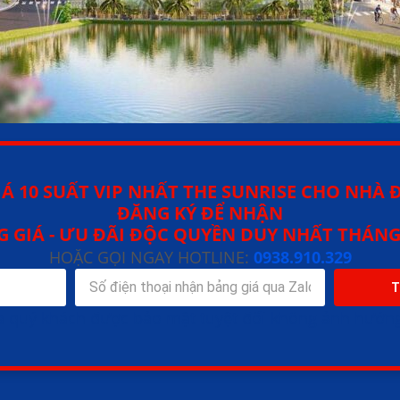
IÁ 10 SUẤT VIP NHẤT THE SUNRISE CHO NHÀ 
ĐĂNG KÝ ĐỂ NHẬN
 GIÁ - ƯU ĐÃI ĐỘC QUYỀN DUY NHẤT THÁN
HOẶC GỌI NGAY HOTLINE:
0938.910.329
T
ủa quý khách được bảo mật tuyệt đối không ảnh hướng