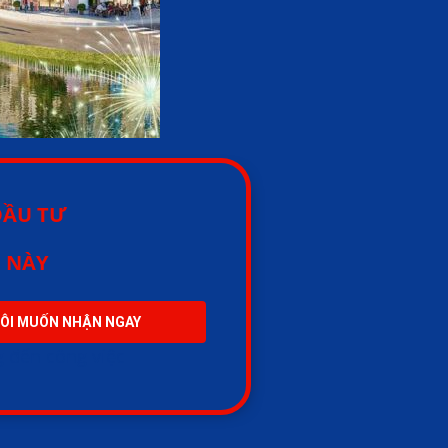
ĐẦU TƯ
G NÀY
ÔI MUỐN NHẬN NGAY
 đến công việc