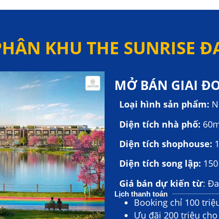
PHÂN KHU THE SUNRISE Đ
MỞ BÁN GIAI Đ
Loại hình sản phẩm:
N
Diện tích nhà phố:
60m
Diện tích shophouse:
Diện tích song lập:
150
Giá bán dự kiến từ
: Đ
Lịch thanh toán
Booking chỉ 100 triệ
Ưu đãi 200 triệu ch