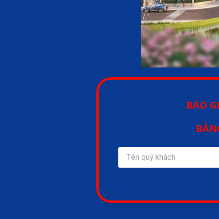
BÁO G
BẢNG
* Thông tin c