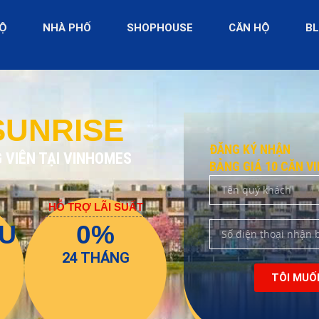
ĐỘ
NHÀ PHỐ
SHOPHOUSE
CĂN HỘ
B
SUNRISE
ĐĂNG KÝ NHẬN
 VIÊN TẠI VINHOMES
BẢNG GIÁ 10 CĂN V
HỖ TRỢ LÃI SUẤT
ỆU
0%
24 THÁNG
TÔI MUỐ