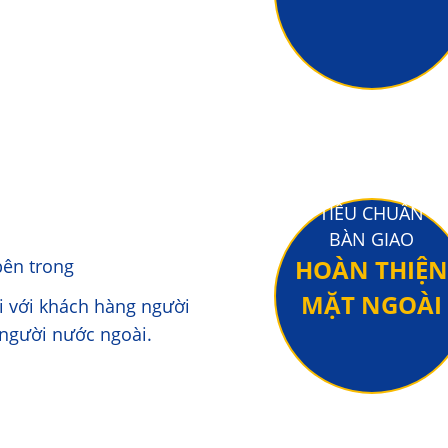
TIÊU CHUẨN
BÀN GIAO
HOÀN THIỆN
bên trong
MẶT NGOÀI
i với khách hàng người
 người nước ngoài.