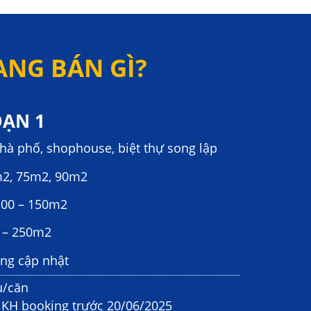
ANG BÁN GÌ?
OẠN 1
hà phố, shophouse, biệt thự song lập
2, 75m2, 90m2
100 – 150m2
 – 250m2
ang cập nhật
u/căn
o KH booking trước 20/06/2025