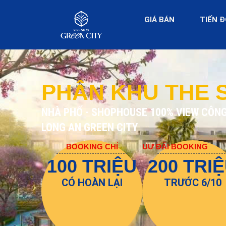
GIÁ BÁN
TIẾN 
PHÂN KHU THE 
NHÀ PHỐ - SHOPHOUSE 100% VIEW CÔNG
LONG AN GREEN CITY
BOOKING CHỈ
UƯ ĐÃI BOOKING
100 TRIỆU
200 TRI
CÓ HOÀN LẠI
TRƯỚC 6/10