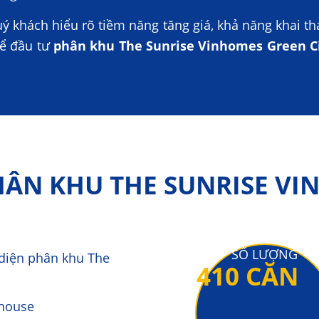
uý khách hiểu rõ tiềm năng tăng giá, khả năng khai th
để đầu tư
phân khu The Sunrise Vinhomes Green C
HÂN KHU THE SUNRISE V
SỐ LƯỢNG
diện phân khu The
410 CĂN
house