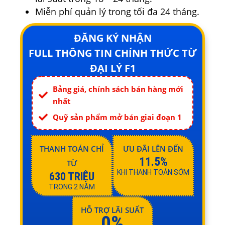
Miễn phí quản lý trong tối đa 24 tháng.
ĐĂNG KÝ NHẬN
FULL THÔNG TIN CHÍNH THỨC TỪ
ĐẠI LÝ F1
Bảng giá, chính sách bán hàng mới
nhất
Quỹ sản phẩm mở bán giai đoạn 1
THANH TOÁN CHỈ
ƯU ĐÃI LÊN ĐẾN
11.5%
TỪ
KHI THANH TOÁN SỚM
630 TRIỆU
TRONG 2 NĂM
HỖ TRỢ LÃI SUẤT
0%