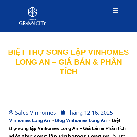
BIỆT THỰ SONG LẬP VINHOMES
LONG AN – GIÁ BÁN & PHÂN
TÍCH
Sales Vinhomes
Tháng 12 16, 2025
Vinhomes Long An
»
Blog Vinhomes Long An
»
Biệt
thự song lập Vinhomes Long An – Giá bán & Phân tích
Biệt thự song lập Vinhomes Long An
là lựa