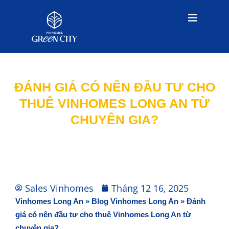
ĐÁNH GIÁ CÓ NÊN ĐẦU TƯ CHO
THUÊ VINHOMES LONG AN TỪ
CHUYÊN GIA?
Sales Vinhomes
Tháng 12 16, 2025
Vinhomes Long An
»
Blog Vinhomes Long An
»
Đánh
giá có nên đầu tư cho thuê Vinhomes Long An từ
chuyên gia?