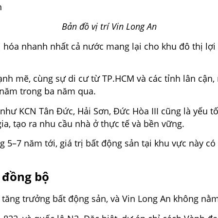
Bản đồ vị trí Vin Long An
ị hóa nhanh nhất cả nước mang lại cho khu đô thị lợi t
ạnh mẽ, cùng sự di cư từ TP.HCM và các tỉnh lân cận,
%/năm trong ba năm qua.
 như KCN Tân Đức, Hải Sơn, Đức Hòa III cũng là yếu t
ia, tạo ra nhu cầu nhà ở thực tế và bền vững.
 5–7 năm tới, giá trị bất động sản tại khu vực này có
n đồng bộ
ự tăng trưởng bất động sản, và Vin Long An không nằ