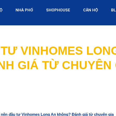
ĐỘ
NHÀ PHỐ
SHOPHOUSE
CĂN HỘ
B
 TƯ VINHOMES LON
NH GIÁ TỪ CHUYÊN 
 nên đầu tư Vinhomes Long An không? Đánh giá từ chuyên gia