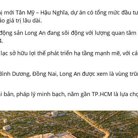
hị mới Tân Mỹ – Hậu Nghĩa, dự án có tổng mức đầu t
 giá trị lâu dài.
động sản Long An đang sôi động với lượng quan tâm 
4.
 lạc sở hữu lợi thế phát triển hạ tầng mạnh mẽ, với 
 Bình Dương, Đồng Nai, Long An được xem là vùng trũ
i bản, pháp lý minh bạch, nằm gần TP.HCM là lựa chọ