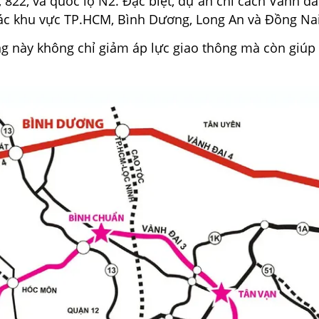
822, và quốc lộ N2. Đặc biệt, dự án chỉ cách Vành đa
các khu vực TP.HCM, Bình Dương, Long An và Đồng Na
g này không chỉ giảm áp lực giao thông mà còn giúp 