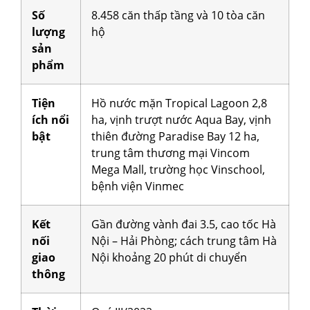
Số
8.458 căn thấp tầng và 10 tòa căn
lượng
hộ
sản
phẩm
Tiện
Hồ nước mặn Tropical Lagoon 2,8
ích nổi
ha, vịnh trượt nước Aqua Bay, vịnh
bật
thiên đường Paradise Bay 12 ha,
trung tâm thương mại Vincom
Mega Mall, trường học Vinschool,
bệnh viện Vinmec
Kết
Gần đường vành đai 3.5, cao tốc Hà
nối
Nội – Hải Phòng; cách trung tâm Hà
giao
Nội khoảng 20 phút di chuyển
thông