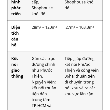
hình
cấp,
Shophouse khối
phát
Shophouse
đế
triển
khối đế
Diện
28m² – 120m²
27m² –
103,3m²
tích
căn
hộ
Kết
Gần các trục
Tiếp giáp đường
nối
đường chính
kết nối Phước
giao
như Phước
Thiện và công viên
thông
Thiện,
36ha; thuận tiện
Nguyễn Xiển;
di chuyển trong
kết nối thuận
nội khu và ra các
tiện đến
khu vực lân cận
trung tâm
TP.HCM và