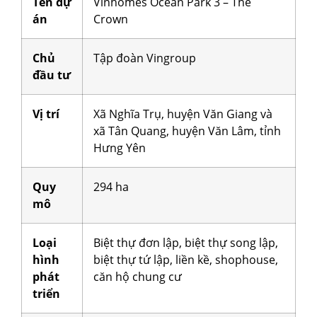
Tên dự
Vinhomes Ocean Park 3 – The
án
Crown
Chủ
Tập đoàn Vingroup
đầu tư
Vị trí
Xã Nghĩa Trụ, huyện Văn Giang và
xã Tân Quang, huyện Văn Lâm, tỉnh
Hưng Yên
Quy
294 ha
mô
Loại
Biệt thự đơn lập, biệt thự song lập,
hình
biệt thự tứ lập, liền kề, shophouse,
phát
căn hộ chung cư
triển