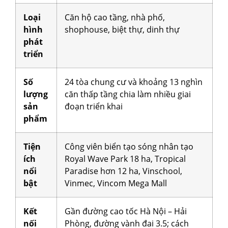
Loại
Căn hộ cao tầng, nhà phố,
hình
shophouse, biệt thự, dinh thự
phát
triển
Số
24 tòa chung cư và khoảng 13 nghìn
lượng
căn thấp tầng chia làm nhiều giai
sản
đoạn triển khai
phẩm
Tiện
Công viên biển tạo sóng nhân tạo
ích
Royal Wave Park 18 ha, Tropical
nổi
Paradise hơn 12 ha, Vinschool,
bật
Vinmec, Vincom Mega Mall
Kết
Gần đường cao tốc Hà Nội – Hải
nối
Phòng, đường vành đai 3.5; cách