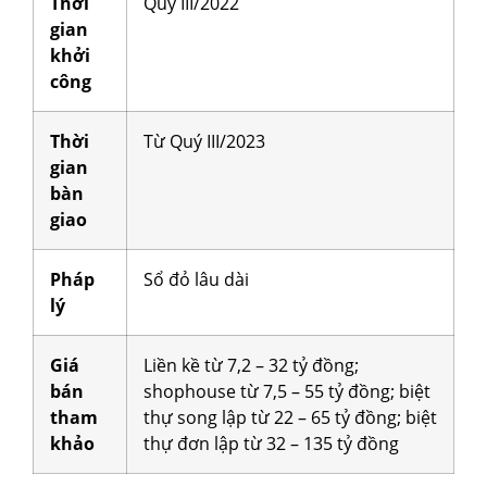
Thời
Quý III/2022
gian
khởi
công
Thời
Từ Quý III/2023
gian
bàn
giao
Pháp
Sổ đỏ lâu dài
lý
Giá
Liền kề từ 7,2 – 32 tỷ đồng;
bán
shophouse từ 7,5 – 55 tỷ đồng; biệt
tham
thự song lập từ 22 – 65 tỷ đồng; biệt
khảo
thự đơn lập từ 32 – 135 tỷ đồng