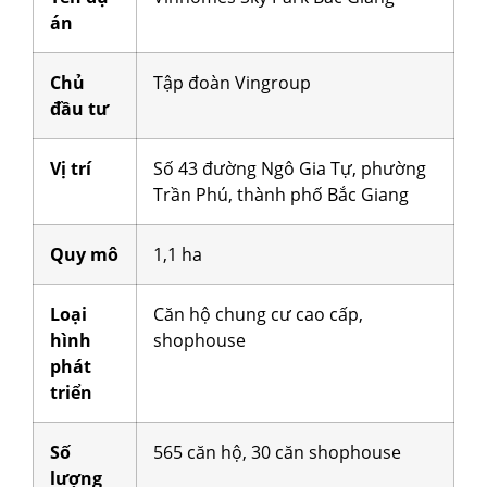
án
Chủ
Tập đoàn Vingroup
đầu tư
Vị trí
Số 43 đường Ngô Gia Tự, phường
Trần Phú, thành phố Bắc Giang
Quy mô
1,1 ha
Loại
Căn hộ chung cư cao cấp,
hình
shophouse
phát
triển
Số
565 căn hộ, 30 căn shophouse
lượng