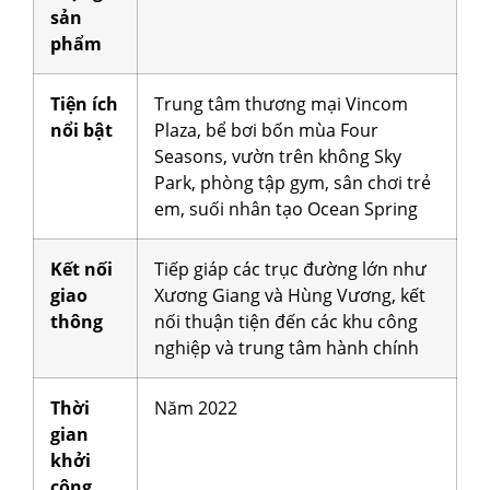
sản
phẩm
Tiện ích
Trung tâm thương mại Vincom
nổi bật
Plaza, bể bơi bốn mùa Four
Seasons, vườn trên không Sky
Park, phòng tập gym, sân chơi trẻ
em, suối nhân tạo Ocean Spring
Kết nối
Tiếp giáp các trục đường lớn như
giao
Xương Giang và Hùng Vương, kết
thông
nối thuận tiện đến các khu công
nghiệp và trung tâm hành chính
Thời
Năm 2022
gian
khởi
công