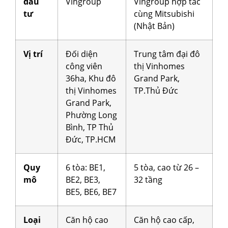
đầu
Vingroup
Vingroup hợp tác
tư
cùng Mitsubishi
(Nhật Bản)
Vị trí
Đối diện
Trung tâm đại đô
công viên
thị Vinhomes
36ha, Khu đô
Grand Park,
thị Vinhomes
TP.Thủ Đức
Grand Park,
Phường Long
Bình, TP Thủ
Đức, TP.HCM
Quy
6 tòa: BE1,
5 tòa, cao từ 26 –
mô
BE2, BE3,
32 tầng
BE5, BE6, BE7
Loại
Căn hộ cao
Căn hộ cao cấp,