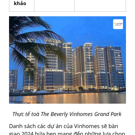
khảo
Thực tế toà The Beverly Vinhomes Grand Park
Danh sách các dự án của Vinhomes sẽ bàn
giao 2024 hứa hẹn mang đến những lựa chọn