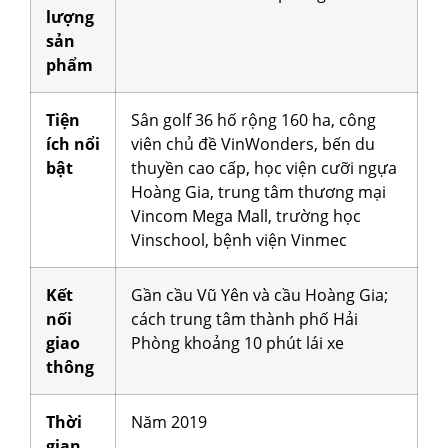
lượng
sản
phẩm
Tiện
Sân golf 36 hố rộng 160 ha, công
ích nổi
viên chủ đề VinWonders, bến du
bật
thuyền cao cấp, học viện cưỡi ngựa
Hoàng Gia, trung tâm thương mại
Vincom Mega Mall, trường học
Vinschool, bệnh viện Vinmec
Kết
Gần cầu Vũ Yên và cầu Hoàng Gia;
nối
cách trung tâm thành phố Hải
giao
Phòng khoảng 10 phút lái xe
thông
Thời
Năm 2019
gian